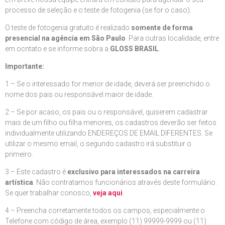
processo de seleção e o teste de fotogenia (se for o caso).
O teste de fotogenia gratuito é realizado
somente de forma
presencial na agência em São Paulo
. Para outras localidade, entre
em ocntato e se informe sobra a
GLOSS BRASIL
.
Importante:
1 – Se o interessado for menor de idade, deverá ser preenchido o
nome dos pais ou responsável maior de idade.
2 – Se por acaso, os pais ou o responsável, quiserem cadastrar
mais de um filho ou filha menores, os cadastros deverão ser feitos
individualmente utilizando ENDEREÇOS DE EMAIL DIFERENTES. Se
utilizar o mesmo email, o segundo cadastro irá substituir o
primeiro.
3 – Este cadastro é
exclusivo para interessados na carreira
artística
. Não contratamos funcionários através deste formulário.
Se quer trabalhar conosco,
veja aqui
.
4 – Preencha corretamente todos os campos, especialmente o
Telefone com código de área, exemplo (11) 99999-9999 ou (11)