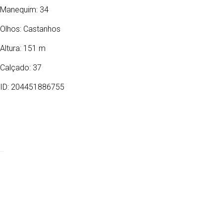
Manequim: 34
Olhos:
Castanhos
Altura: 151 m
Calçado: 37
ID: 204451886755
24/06/2013