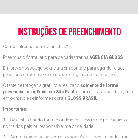
instruções de preenchimento
Como entrar na carreira artística?
Preencha o formulário para se cadastrar na
AGÊNCIA GLOSS
.
Em breve nossa equipe entrará em contato para agendar o seu
processo de seleção e o teste de fotogenia (se for o caso).
O teste de fotogenia gratuito é realizado
somente de forma
presencial na agência em São Paulo
. Para outras localidade, entre
em ocntato e se informe sobra a
GLOSS BRASIL
.
Importante:
1 – Se o interessado for menor de idade, deverá ser preenchido o
nome dos pais ou responsável maior de idade.
2 – Se por acaso, os pais ou o responsável, quiserem cadastrar