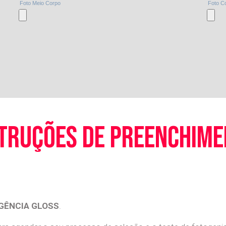
truções de preenchim
GÊNCIA GLOSS
.