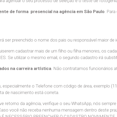
a agendar o seu processo de seleção e o teste de fotogenia 
nte de forma presencial na agência em São Paulo
. Para
erá ser preenchido o nome dos pais ou responsável maior de i
uiserem cadastrar mais de um filho ou filha menores, os cada
e utilizar o mesmo email, o segundo cadastro irá substitui
ados na carreira artística
. Não contratamos funcionários at
 especialmente o Telefone com código de área, exemplo (11
ata de nascimento está correta.
teve retorno da agência, verifique o seu WhatsApp, nós sem
 Caso você não receba nenhuma mensagem dentro deste praz
. NÃO É NECESSÁRIO PREENCHER O CADASTRO NOVAMENTE.