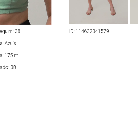
equim: 38
ID: 114632341579
s:
Azuis
ra: 175 m
ado: 38