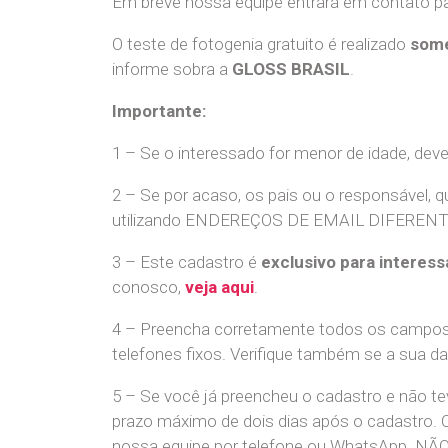
Em breve nossa equipe entrará em contato par
O teste de fotogenia gratuito é realizado
some
informe sobra a
GLOSS BRASIL
.
Importante:
1 – Se o interessado for menor de idade, dev
2 – Se por acaso, os pais ou o responsável, q
utilizando ENDEREÇOS DE EMAIL DIFERENTES. S
3 – Este cadastro é
exclusivo para interess
conosco,
veja aqui
.
4 – Preencha corretamente todos os campos,
telefones fixos. Verifique também se a sua d
5 – Se você já preencheu o cadastro e não 
prazo máximo de dois dias após o cadastro.
nossa equipe por telefone ou WhatsApp