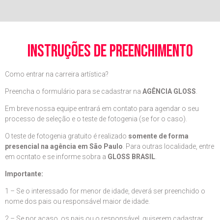
instruções de preenchimento
Como entrar na carreira artística?
Preencha o formulário para se cadastrar na
AGÊNCIA GLOSS
.
Em breve nossa equipe entrará em contato para agendar o seu
processo de seleção e o teste de fotogenia (se for o caso).
O teste de fotogenia gratuito é realizado
somente de forma
presencial na agência em São Paulo
. Para outras localidade, entre
em ocntato e se informe sobra a
GLOSS BRASIL
.
Importante:
1 – Se o interessado for menor de idade, deverá ser preenchido o
nome dos pais ou responsável maior de idade.
2 – Se por acaso, os pais ou o responsável, quiserem cadastrar