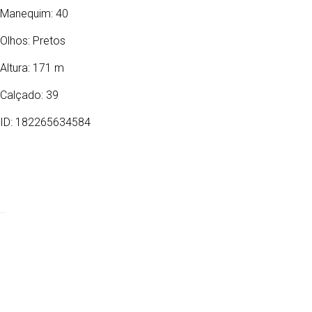
Manequim: 40
Olhos:
Pretos
Altura: 171 m
Calçado: 39
ID: 182265634584
24/08/1983