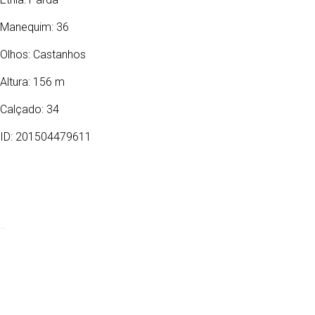
Manequim: 36
Olhos:
Castanhos
Altura: 156 m
Calçado: 34
ID: 201504479611
27/11/1999