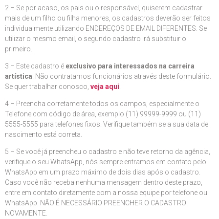
2 – Se por acaso, os pais ou o responsável, quiserem cadastrar
mais de um filho ou filha menores, os cadastros deverão ser feitos
individualmente utilizando ENDEREÇOS DE EMAIL DIFERENTES. Se
utilizar o mesmo email, o segundo cadastro irá substituir o
primeiro.
3 – Este cadastro é
exclusivo para interessados na carreira
artística
. Não contratamos funcionários através deste formulário.
Se quer trabalhar conosco,
veja aqui
.
4 – Preencha corretamente todos os campos, especialmente o
Telefone com código de área, exemplo (11) 99999-9999 ou (11)
5555-5555 para telefones fixos. Verifique também se a sua data de
nascimento está correta.
5 – Se você já preencheu o cadastro e não teve retorno da agência,
verifique o seu WhatsApp, nós sempre entramos em contato pelo
WhatsApp em um prazo máximo de dois dias após o cadastro.
Caso você não receba nenhuma mensagem dentro deste prazo,
entre em contato diretamente com a nossa equipe por telefone ou
WhatsApp. NÃO É NECESSÁRIO PREENCHER O CADASTRO
NOVAMENTE.