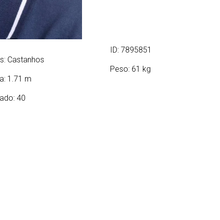
ID: 7895851
s:
Castanhos
Peso: 61 kg
ra: 1.71 m
ado: 40