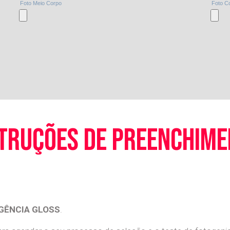
truções de preenchim
GÊNCIA GLOSS
.