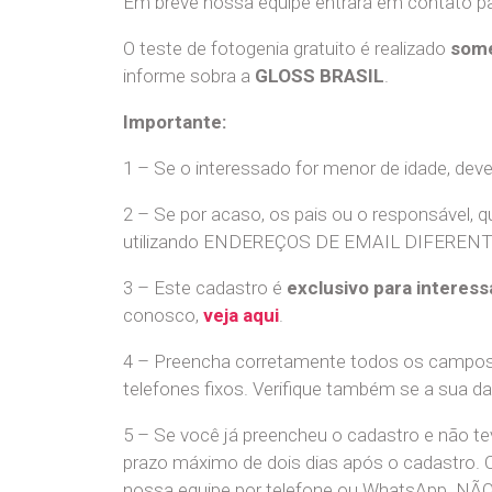
Em breve nossa equipe entrará em contato par
O teste de fotogenia gratuito é realizado
some
informe sobra a
GLOSS BRASIL
.
Importante:
1 – Se o interessado for menor de idade, dev
2 – Se por acaso, os pais ou o responsável, q
utilizando ENDEREÇOS DE EMAIL DIFERENTES. S
3 – Este cadastro é
exclusivo para interess
conosco,
veja aqui
.
4 – Preencha corretamente todos os campos,
telefones fixos. Verifique também se a sua d
5 – Se você já preencheu o cadastro e não 
prazo máximo de dois dias após o cadastro.
nossa equipe por telefone ou WhatsApp