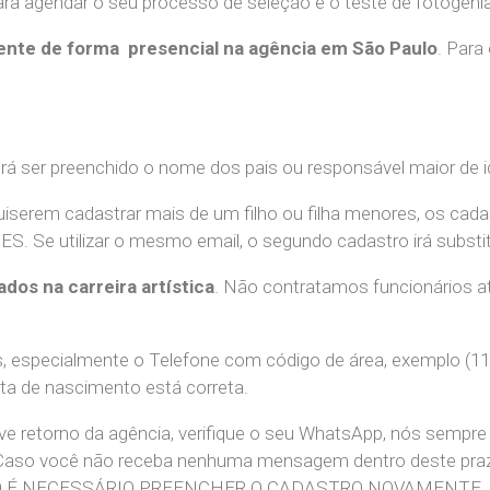
a agendar o seu processo de seleção e o teste de fotogenia 
nte de forma presencial na agência em São Paulo
. Para
erá ser preenchido o nome dos pais ou responsável maior de i
uiserem cadastrar mais de um filho ou filha menores, os cada
e utilizar o mesmo email, o segundo cadastro irá substitui
ados na carreira artística
. Não contratamos funcionários at
 especialmente o Telefone com código de área, exemplo (11
ata de nascimento está correta.
teve retorno da agência, verifique o seu WhatsApp, nós sem
 Caso você não receba nenhuma mensagem dentro deste praz
. NÃO É NECESSÁRIO PREENCHER O CADASTRO NOVAMENTE.