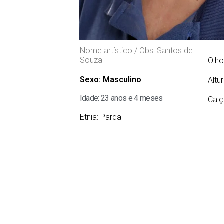
Nome artístico / Obs: Santos de
Souza
Olho
Sexo:
Masculino
Altu
Idade: 23 anos e 4 meses
Calç
Etnia:
Parda