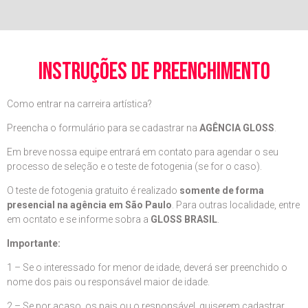
instruções de preenchimento
Como entrar na carreira artística?
Preencha o formulário para se cadastrar na
AGÊNCIA GLOSS
.
Em breve nossa equipe entrará em contato para agendar o seu
processo de seleção e o teste de fotogenia (se for o caso).
O teste de fotogenia gratuito é realizado
somente de forma
presencial na agência em São Paulo
. Para outras localidade, entre
em ocntato e se informe sobra a
GLOSS BRASIL
.
Importante:
1 – Se o interessado for menor de idade, deverá ser preenchido o
nome dos pais ou responsável maior de idade.
2 – Se por acaso, os pais ou o responsável, quiserem cadastrar