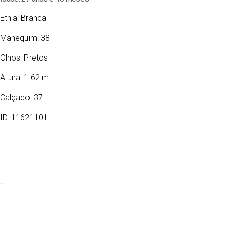
Etnia:
Branca
Manequim: 38
Olhos:
Pretos
Altura: 1.62 m
Calçado: 37
ID: 11621101
11/09/1998