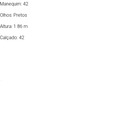
Manequim: 42
Olhos:
Pretos
Altura: 1.86 m
Calçado: 42
13/04/2001