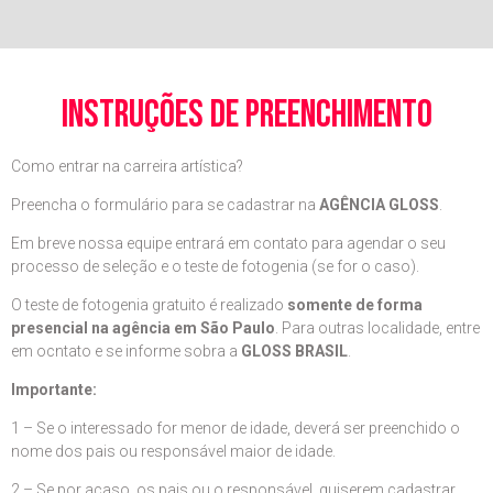
instruções de preenchimento
Como entrar na carreira artística?
Preencha o formulário para se cadastrar na
AGÊNCIA GLOSS
.
Em breve nossa equipe entrará em contato para agendar o seu
processo de seleção e o teste de fotogenia (se for o caso).
O teste de fotogenia gratuito é realizado
somente de forma
presencial na agência em São Paulo
. Para outras localidade, entre
em ocntato e se informe sobra a
GLOSS BRASIL
.
Importante:
1 – Se o interessado for menor de idade, deverá ser preenchido o
nome dos pais ou responsável maior de idade.
2 – Se por acaso, os pais ou o responsável, quiserem cadastrar