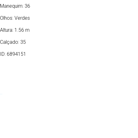
Manequim: 36
Olhos:
Verdes
Altura: 1.56 m
Calçado: 35
ID: 6894151
01/04/1999