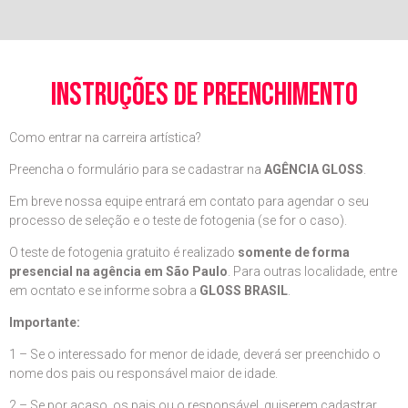
instruções de preenchimento
Como entrar na carreira artística?
Preencha o formulário para se cadastrar na
AGÊNCIA GLOSS
.
Em breve nossa equipe entrará em contato para agendar o seu
processo de seleção e o teste de fotogenia (se for o caso).
O teste de fotogenia gratuito é realizado
somente de forma
presencial na agência em São Paulo
. Para outras localidade, entre
em ocntato e se informe sobra a
GLOSS BRASIL
.
Importante:
1 – Se o interessado for menor de idade, deverá ser preenchido o
nome dos pais ou responsável maior de idade.
2 – Se por acaso, os pais ou o responsável, quiserem cadastrar