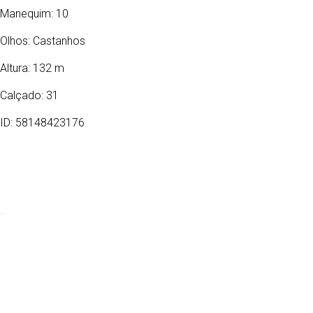
Manequim: 10
Olhos:
Castanhos
Altura: 132 m
Calçado: 31
ID: 58148423176
04/07/2015