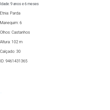
Idade: 9 anos e 6 meses
Etnia:
Parda
Manequim: 6
Olhos:
Castanhos
Altura: 102 m
Calçado: 30
ID: 9461431365
18/01/2017