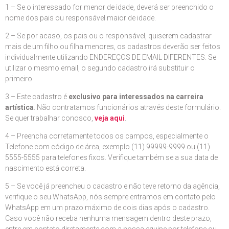
1 – Se o interessado for menor de idade, deverá ser preenchido o
nome dos pais ou responsável maior de idade.
2 – Se por acaso, os pais ou o responsável, quiserem cadastrar
mais de um filho ou filha menores, os cadastros deverão ser feitos
individualmente utilizando ENDEREÇOS DE EMAIL DIFERENTES. Se
utilizar o mesmo email, o segundo cadastro irá substituir o
primeiro.
3 – Este cadastro é
exclusivo para interessados na carreira
artística
. Não contratamos funcionários através deste formulário.
Se quer trabalhar conosco,
veja aqui
.
4 – Preencha corretamente todos os campos, especialmente o
Telefone com código de área, exemplo (11) 99999-9999 ou (11)
5555-5555 para telefones fixos. Verifique também se a sua data de
nascimento está correta.
5 – Se você já preencheu o cadastro e não teve retorno da agência,
verifique o seu WhatsApp, nós sempre entramos em contato pelo
WhatsApp em um prazo máximo de dois dias após o cadastro.
Caso você não receba nenhuma mensagem dentro deste prazo,