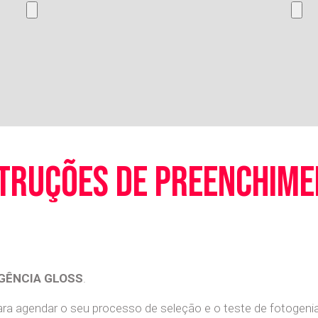
truções de preenchim
GÊNCIA GLOSS
.
a agendar o seu processo de seleção e o teste de fotogenia 