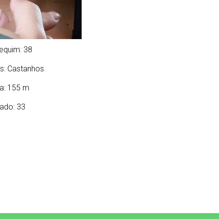
equim: 38
s:
Castanhos
ra: 155 m
ado: 33