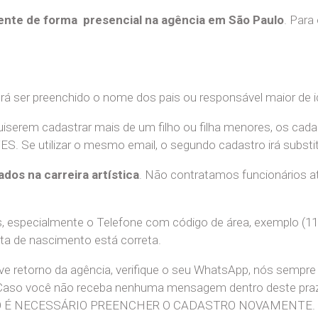
nte de forma presencial na agência em São Paulo
. Para
erá ser preenchido o nome dos pais ou responsável maior de i
uiserem cadastrar mais de um filho ou filha menores, os cada
e utilizar o mesmo email, o segundo cadastro irá substitui
ados na carreira artística
. Não contratamos funcionários at
 especialmente o Telefone com código de área, exemplo (11
ata de nascimento está correta.
teve retorno da agência, verifique o seu WhatsApp, nós sem
 Caso você não receba nenhuma mensagem dentro deste praz
. NÃO É NECESSÁRIO PREENCHER O CADASTRO NOVAMENTE.