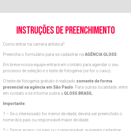
instruções de preenchimento
Como entrar na carreira artística?
Preencha o formulário para se cadastrar na
AGÊNCIA GLOSS
.
Em breve nossa equipe entrará em contato para agendar o seu
processo de seleção e o teste de fotogenia (se for o caso).
O teste de fotogenia gratuito é realizado
somente de forma
presencial na agência em São Paulo
. Para outras localidade, entre
em ocntato e se informe sobra a
GLOSS BRASIL
.
Importante:
1 – Se o interessado for menor de idade, deverá ser preenchido o
nome dos pais ou responsável maior de idade.
2 – Se por acaso, os pais ou o responsável, quiserem cadastrar