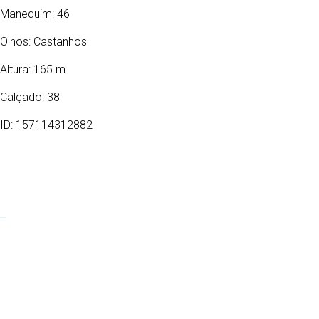
Manequim: 46
Olhos:
Castanhos
Altura: 165 m
Calçado: 38
ID: 157114312882
20/07/2005