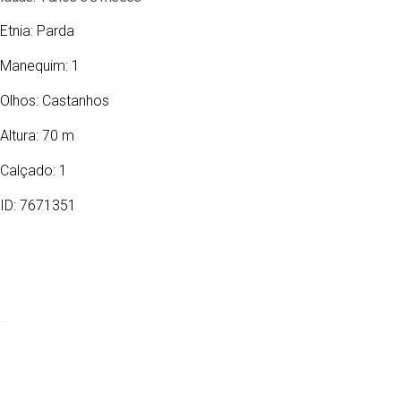
Etnia:
Parda
Manequim: 1
Olhos:
Castanhos
Altura: 70 m
Calçado: 1
ID: 7671351
23/11/2021