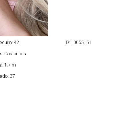
equim: 42
ID: 10055151
s:
Castanhos
ra: 1.7 m
ado: 37