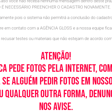
 Caso você não receba nenhuma mensagem dentro deste praz
. NÃO É NECESSÁRIO PREENCHER O CADASTRO NOVAMENTE.
retamente pois o sistema não permitrá a conclusão do cadastr
tre em contato com a AGÊNCIA GLOSS e a nossa equipe ficará
recusar testes ou materiais que não estejam de acordo com c
Atenção!
ca pede fotos pela Internet, co
 Se alguém pedir fotos em noss
u qualquer outra forma, denunci
nos avise.