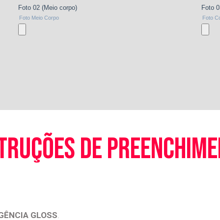
truções de preenchim
GÊNCIA GLOSS
.