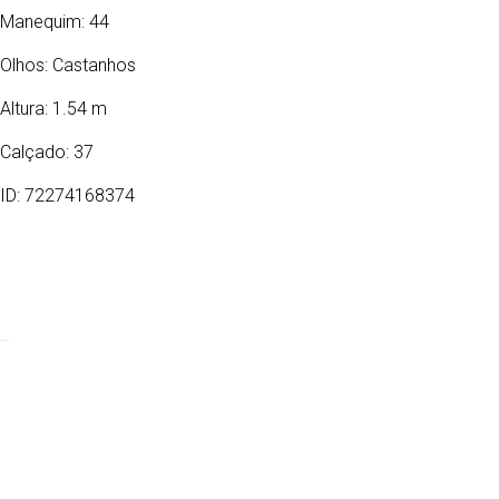
Manequim: 44
Olhos:
Castanhos
Altura: 1.54 m
Calçado: 37
ID: 72274168374
22/12/2003