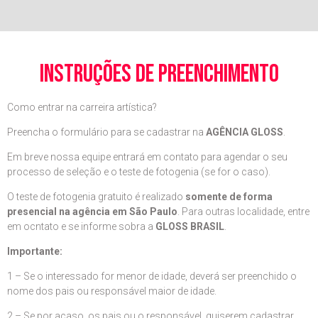
instruções de preenchimento
Como entrar na carreira artística?
Preencha o formulário para se cadastrar na
AGÊNCIA GLOSS
.
Em breve nossa equipe entrará em contato para agendar o seu
processo de seleção e o teste de fotogenia (se for o caso).
O teste de fotogenia gratuito é realizado
somente de forma
presencial na agência em São Paulo
. Para outras localidade, entre
em ocntato e se informe sobra a
GLOSS BRASIL
.
Importante:
1 – Se o interessado for menor de idade, deverá ser preenchido o
nome dos pais ou responsável maior de idade.
2 – Se por acaso, os pais ou o responsável, quiserem cadastrar