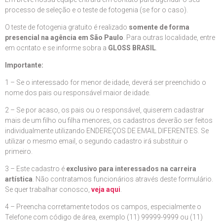
processo de seleção e o teste de fotogenia (se for o caso).
O teste de fotogenia gratuito é realizado
somente de forma
presencial na agência em São Paulo
. Para outras localidade, entre
em ocntato e se informe sobra a
GLOSS BRASIL
.
Importante:
1 – Se o interessado for menor de idade, deverá ser preenchido o
nome dos pais ou responsável maior de idade.
2 – Se por acaso, os pais ou o responsável, quiserem cadastrar
mais de um filho ou filha menores, os cadastros deverão ser feitos
individualmente utilizando ENDEREÇOS DE EMAIL DIFERENTES. Se
utilizar o mesmo email, o segundo cadastro irá substituir o
primeiro.
3 – Este cadastro é
exclusivo para interessados na carreira
artística
. Não contratamos funcionários através deste formulário.
Se quer trabalhar conosco,
veja aqui
.
4 – Preencha corretamente todos os campos, especialmente o
Telefone com código de área, exemplo (11) 99999-9999 ou (11)