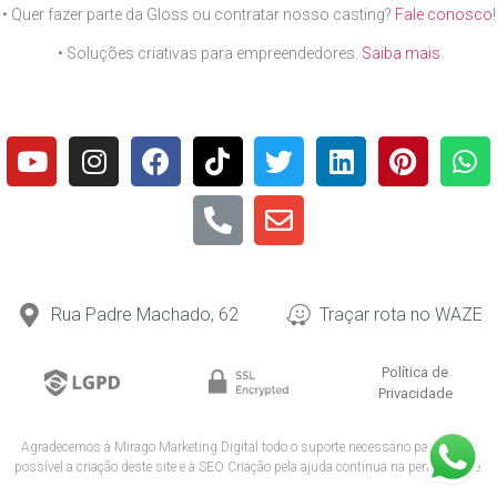
• Quer fazer parte da Gloss ou contratar nosso casting?
Fale conosco
!
• Soluções criativas para empreendedores.
Saiba mais
Rua Padre Machado, 62
Traçar rota no WAZE
Política de
Privacidade
Agradecemos à
Mirago Marketing Digital
todo o suporte necessário para tornar
possível a criação deste site e à
SEO Criação
pela ajuda contínua na performance.