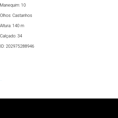
Manequim: 10
Olhos:
Castanhos
Altura: 140 m
Calçado: 34
ID: 202975288946
19/10/2016