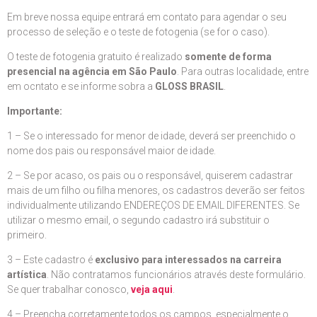
Em breve nossa equipe entrará em contato para agendar o seu
processo de seleção e o teste de fotogenia (se for o caso).
O teste de fotogenia gratuito é realizado
somente de forma
presencial na agência em São Paulo
. Para outras localidade, entre
em ocntato e se informe sobra a
GLOSS BRASIL
.
Importante:
1 – Se o interessado for menor de idade, deverá ser preenchido o
nome dos pais ou responsável maior de idade.
2 – Se por acaso, os pais ou o responsável, quiserem cadastrar
mais de um filho ou filha menores, os cadastros deverão ser feitos
individualmente utilizando ENDEREÇOS DE EMAIL DIFERENTES. Se
utilizar o mesmo email, o segundo cadastro irá substituir o
primeiro.
3 – Este cadastro é
exclusivo para interessados na carreira
artística
. Não contratamos funcionários através deste formulário.
Se quer trabalhar conosco,
veja aqui
.
4 – Preencha corretamente todos os campos, especialmente o