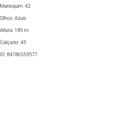
Manequim: 42
Olhos:
Azuis
Altura: 185 m
Calçado: 43
ID: 84786559577
07/11/2006