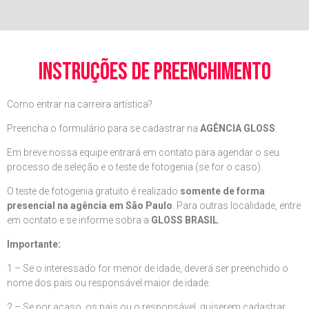
instruções de preenchimento
Como entrar na carreira artística?
Preencha o formulário para se cadastrar na
AGÊNCIA GLOSS
.
Em breve nossa equipe entrará em contato para agendar o seu
processo de seleção e o teste de fotogenia (se for o caso).
O teste de fotogenia gratuito é realizado
somente de forma
presencial na agência em São Paulo
. Para outras localidade, entre
em ocntato e se informe sobra a
GLOSS BRASIL
.
Importante:
1 – Se o interessado for menor de idade, deverá ser preenchido o
nome dos pais ou responsável maior de idade.
2 – Se por acaso, os pais ou o responsável, quiserem cadastrar