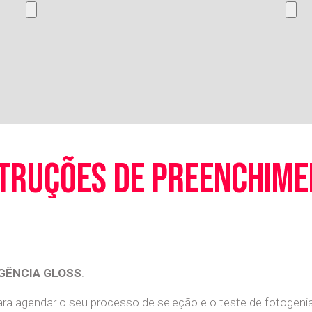
truções de preenchim
GÊNCIA GLOSS
.
a agendar o seu processo de seleção e o teste de fotogenia 