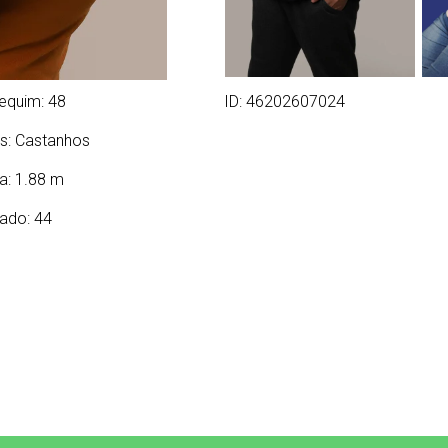
equim: 48
ID: 46202607024
s:
Castanhos
ra: 1.88 m
ado: 44