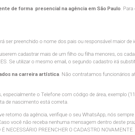
nte de forma presencial na agência em São Paulo
. Para
erá ser preenchido o nome dos pais ou responsável maior de i
uiserem cadastrar mais de um filho ou filha menores, os cada
e utilizar o mesmo email, o segundo cadastro irá substitui
ados na carreira artística
. Não contratamos funcionários at
 especialmente o Telefone com código de área, exemplo (11
ata de nascimento está correta.
teve retorno da agência, verifique o seu WhatsApp, nós sem
 Caso você não receba nenhuma mensagem dentro deste praz
. NÃO É NECESSÁRIO PREENCHER O CADASTRO NOVAMENTE.