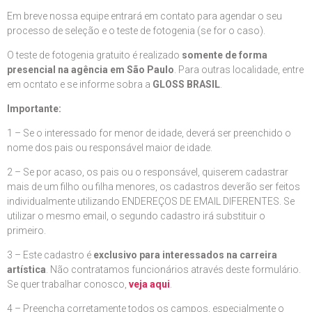
Em breve nossa equipe entrará em contato para agendar o seu
processo de seleção e o teste de fotogenia (se for o caso).
O teste de fotogenia gratuito é realizado
somente de forma
presencial na agência em São Paulo
. Para outras localidade, entre
em ocntato e se informe sobra a
GLOSS BRASIL
.
Importante:
1 – Se o interessado for menor de idade, deverá ser preenchido o
nome dos pais ou responsável maior de idade.
2 – Se por acaso, os pais ou o responsável, quiserem cadastrar
mais de um filho ou filha menores, os cadastros deverão ser feitos
individualmente utilizando ENDEREÇOS DE EMAIL DIFERENTES. Se
utilizar o mesmo email, o segundo cadastro irá substituir o
primeiro.
3 – Este cadastro é
exclusivo para interessados na carreira
artística
. Não contratamos funcionários através deste formulário.
Se quer trabalhar conosco,
veja aqui
.
4 – Preencha corretamente todos os campos, especialmente o