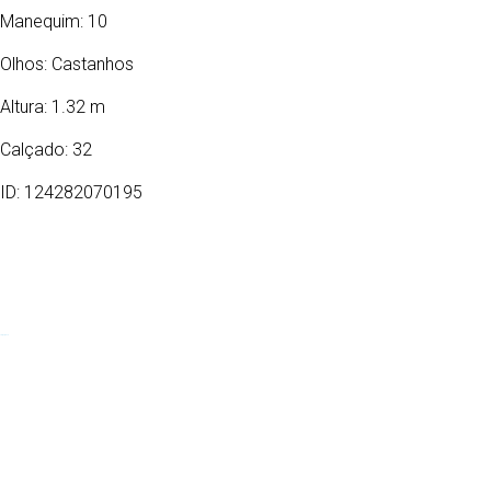
Manequim: 10
Olhos:
Castanhos
Altura: 1.32 m
Calçado: 32
ID: 124282070195
15/07/2014