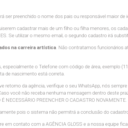
erá ser preenchido o nome dos pais ou responsável maior de i
uiserem cadastrar mais de um filho ou filha menores, os cada
e utilizar o mesmo email, o segundo cadastro irá substitui
ados na carreira artística
. Não contratamos funcionários at
 especialmente o Telefone com código de área, exemplo (11
ata de nascimento está correta.
teve retorno da agência, verifique o seu WhatsApp, nós sem
 Caso você não receba nenhuma mensagem dentro deste praz
. NÃO É NECESSÁRIO PREENCHER O CADASTRO NOVAMENTE.
retamente pois o sistema não permitrá a conclusão do cadastr
tre em contato com a AGÊNCIA GLOSS e a nossa equipe ficará