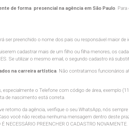
nte de forma presencial na agência em São Paulo
. Para
erá ser preenchido o nome dos pais ou responsável maior de i
uiserem cadastrar mais de um filho ou filha menores, os cada
e utilizar o mesmo email, o segundo cadastro irá substitui
ados na carreira artística
. Não contratamos funcionários at
 especialmente o Telefone com código de área, exemplo (11
ata de nascimento está correta.
teve retorno da agência, verifique o seu WhatsApp, nós sem
 Caso você não receba nenhuma mensagem dentro deste praz
. NÃO É NECESSÁRIO PREENCHER O CADASTRO NOVAMENTE.