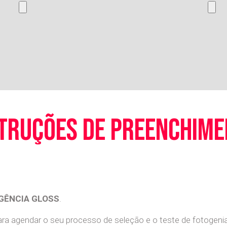
truções de preenchim
GÊNCIA GLOSS
.
a agendar o seu processo de seleção e o teste de fotogenia 