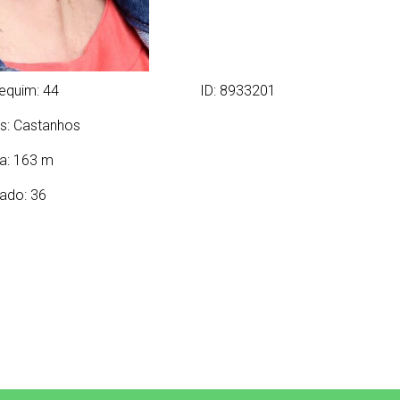
equim: 44
ID: 8933201
s:
Castanhos
ra: 163 m
ado: 36