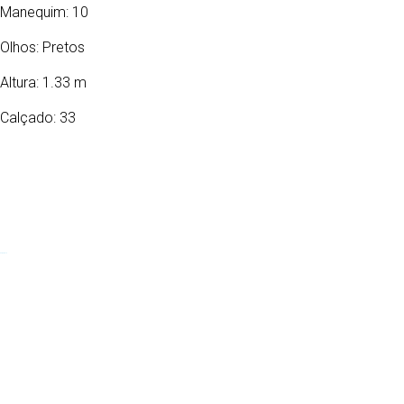
Manequim: 10
Olhos:
Pretos
Altura: 1.33 m
Calçado: 33
08/08/2013