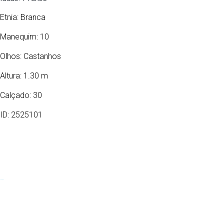
Etnia:
Branca
Manequim: 10
Olhos:
Castanhos
Altura: 1.30 m
Calçado: 30
ID: 2525101
19/07/2012