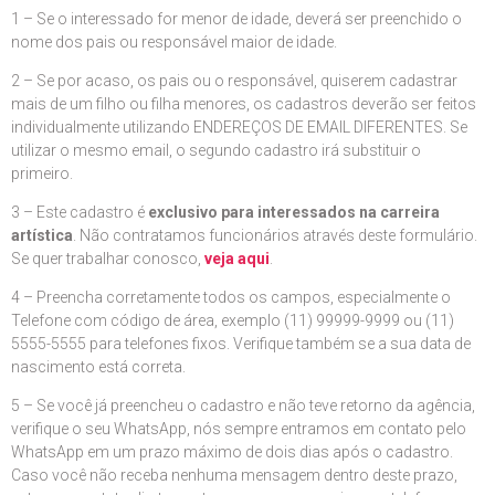
1 – Se o interessado for menor de idade, deverá ser preenchido o
nome dos pais ou responsável maior de idade.
2 – Se por acaso, os pais ou o responsável, quiserem cadastrar
mais de um filho ou filha menores, os cadastros deverão ser feitos
individualmente utilizando ENDEREÇOS DE EMAIL DIFERENTES. Se
utilizar o mesmo email, o segundo cadastro irá substituir o
primeiro.
3 – Este cadastro é
exclusivo para interessados na carreira
artística
. Não contratamos funcionários através deste formulário.
Se quer trabalhar conosco,
veja aqui
.
4 – Preencha corretamente todos os campos, especialmente o
Telefone com código de área, exemplo (11) 99999-9999 ou (11)
5555-5555 para telefones fixos. Verifique também se a sua data de
nascimento está correta.
5 – Se você já preencheu o cadastro e não teve retorno da agência,
verifique o seu WhatsApp, nós sempre entramos em contato pelo
WhatsApp em um prazo máximo de dois dias após o cadastro.
Caso você não receba nenhuma mensagem dentro deste prazo,