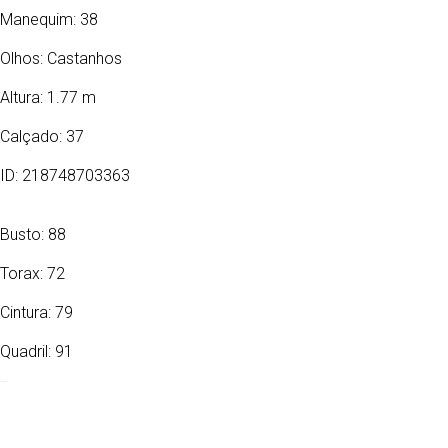
Manequim: 38
Olhos:
Castanhos
Altura: 1.77 m
Calçado: 37
ID: 218748703363
Busto: 88
Torax: 72
Cintura: 79
Quadril: 91
16/10/1991