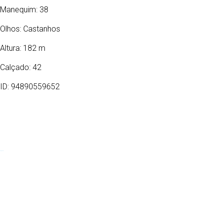
Manequim: 38
Olhos:
Castanhos
Altura: 182 m
Calçado: 42
ID: 94890559652
13/01/1987