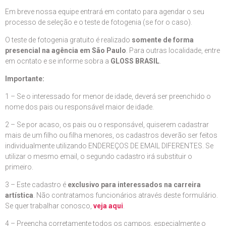
Em breve nossa equipe entrará em contato para agendar o seu
processo de seleção e o teste de fotogenia (se for o caso).
O teste de fotogenia gratuito é realizado
somente de forma
presencial na agência em São Paulo
. Para outras localidade, entre
em ocntato e se informe sobra a
GLOSS BRASIL
.
Importante:
1 – Se o interessado for menor de idade, deverá ser preenchido o
nome dos pais ou responsável maior de idade.
2 – Se por acaso, os pais ou o responsável, quiserem cadastrar
mais de um filho ou filha menores, os cadastros deverão ser feitos
individualmente utilizando ENDEREÇOS DE EMAIL DIFERENTES. Se
utilizar o mesmo email, o segundo cadastro irá substituir o
primeiro.
3 – Este cadastro é
exclusivo para interessados na carreira
artística
. Não contratamos funcionários através deste formulário.
Se quer trabalhar conosco,
veja aqui
.
4 – Preencha corretamente todos os campos, especialmente o