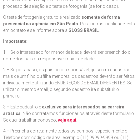
processo de seleção e o teste de fotogenia (se for o caso).
O teste de fotogenia gratuito é realizado
somente de forma
presencial na agência em São Paulo
. Para outras localidade, entre
em ocntato e se informe sobra a
GLOSS BRASIL
.
Importante:
1 – Se o interessado for menor de idade, deverá ser preenchido o
nome dos pais ou responsável maior de idade.
2 – Se por acaso, os pais ou o responsável, quiserem cadastrar
mais de um filho ou filha menores, os cadastros deverão ser feitos
individualmente utilizando ENDEREÇOS DE EMAIL DIFERENTES. Se
utilizar o mesmo email, o segundo cadastro irá substituir o
primeiro.
3 – Este cadastro é
exclusivo para interessados na carreira
artística
. Não contratamos funcionários através deste formulário.
Se quer trabalhar conosco,
veja aqui
.
4 – Preencha corretamente todos os campos, especialmente o
Telefone com código de área, exemplo (11) 99999-9999 ou (11)