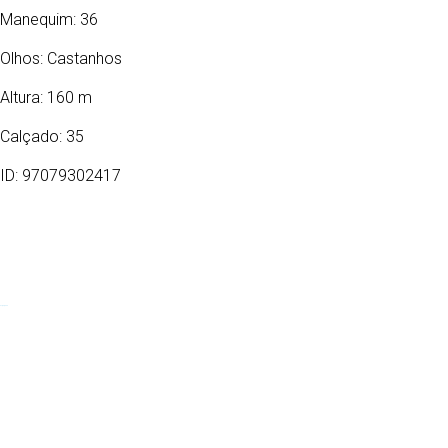
Manequim: 36
Olhos:
Castanhos
Altura: 160 m
Calçado: 35
ID: 97079302417
07/02/2000