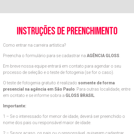
instruções de preenchimento
Como entrar na carreira artística?
Preencha o formulário para se cadastrar na
AGÊNCIA GLOSS
.
Em breve nossa equipe entrará em contato para agendar o seu
processo de seleção e o teste de fotogenia (se for o caso).
O teste de fotogenia gratuito é realizado
somente de forma
presencial na agência em São Paulo
. Para outras localidade, entre
em ocntato e se informe sobra a
GLOSS BRASIL
.
Importante:
1 – Se o interessado for menor de idade, deverá ser preenchido o
nome dos pais ou responsável maior de idade.
2 – Se por acaso, os pais ou o responsável, quiserem cadastrar