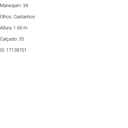
Manequim: 34
Olhos:
Castanhos
Altura: 1.60 m
Calçado: 35
ID: 17138701
31/01/2004