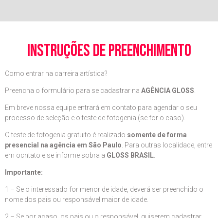
instruções de preenchimento
Como entrar na carreira artística?
Preencha o formulário para se cadastrar na
AGÊNCIA GLOSS
.
Em breve nossa equipe entrará em contato para agendar o seu
processo de seleção e o teste de fotogenia (se for o caso).
O teste de fotogenia gratuito é realizado
somente de forma
presencial na agência em São Paulo
. Para outras localidade, entre
em ocntato e se informe sobra a
GLOSS BRASIL
.
Importante:
1 – Se o interessado for menor de idade, deverá ser preenchido o
nome dos pais ou responsável maior de idade.
2 – Se por acaso, os pais ou o responsável, quiserem cadastrar