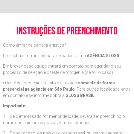
instruções de preenchimento
Como entrar na carreira artística?
Preencha o formulário para se cadastrar na
AGÊNCIA GLOSS
.
Em breve nossa equipe entrará em contato para agendar o seu
processo de seleção e o teste de fotogenia (se for o caso).
O teste de fotogenia gratuito é realizado
somente de forma
presencial na agência em São Paulo
. Para outras localidade, entre
em ocntato e se informe sobra a
GLOSS BRASIL
.
Importante:
1 – Se o interessado for menor de idade, deverá ser preenchido o
nome dos pais ou responsável maior de idade.
2 – Se por acaso, os pais ou o responsável, quiserem cadastrar