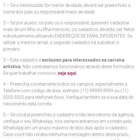
1 – Se o interessado for menor de idade, deverá ser preenchido o
nome dos pais ou responsável maior de idade.
2 – Se por acaso, os pais ou o responsável, quiserem cadastrar
mais de um filho ou filha menores, os cadastros deverão ser feitos
individualmente utilizando ENDEREÇOS DE EMAIL DIFERENTES. Se
utilizar o mesmo email, o segundo cadastro irá substituir o
primeiro.
3 – Este cadastro é
exclusivo para interessados na carreira
artística
. Não contratamos funcionários através deste formulário.
Se quer trabalhar conosco,
veja aqui
.
4 – Preencha corretamente todos os campos, especialmente o
Telefone com código de área, exemplo (11) 99999-9999 ou (11)
5555-5555 para telefones fixos. Verifique também se a sua data de
nascimento está correta.
5 – Se você já preencheu o cadastro e não teve retorno da agência,
verifique o seu WhatsApp, nós sempre entramos em contato pelo
WhatsApp em um prazo máximo de dois dias após o cadastro.
Caso você não receba nenhuma mensagem dentro deste prazo,