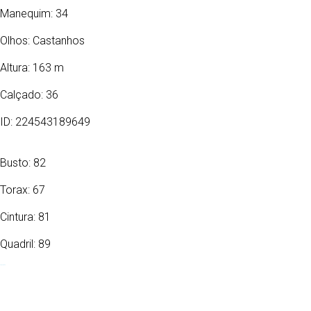
Manequim: 34
Olhos:
Castanhos
Altura: 163 m
Calçado: 36
ID: 224543189649
Busto: 82
Torax: 67
Cintura: 81
Quadril: 89
21/01/1992