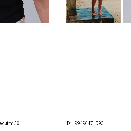
equim: 38
ID: 199496471590