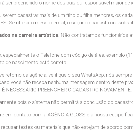
erá ser preenchido o nome dos pais ou responsável maior de i
uiserem cadastrar mais de um filho ou filha menores, os cada
e utilizar o mesmo email, o segundo cadastro irá substitui
ados na carreira artística
. Não contratamos funcionários at
 especialmente o Telefone com código de área, exemplo (11
ata de nascimento está correta.
teve retorno da agência, verifique o seu WhatsApp, nós sem
 Caso você não receba nenhuma mensagem dentro deste praz
. NÃO É NECESSÁRIO PREENCHER O CADASTRO NOVAMENTE.
retamente pois o sistema não permitrá a conclusão do cadastr
tre em contato com a AGÊNCIA GLOSS e a nossa equipe ficará
recusar testes ou materiais que não estejam de acordo com c