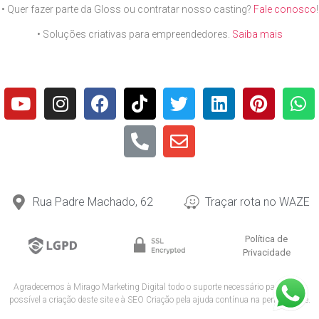
• Quer fazer parte da Gloss ou contratar nosso casting?
Fale conosco
!
• Soluções criativas para empreendedores.
Saiba mais
Rua Padre Machado, 62
Traçar rota no WAZE
Política de
Privacidade
Agradecemos à
Mirago Marketing Digital
todo o suporte necessário para tornar
possível a criação deste site e à
SEO Criação
pela ajuda contínua na performance.