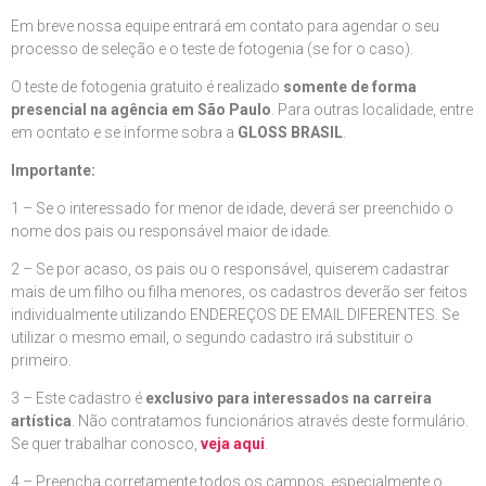
Em breve nossa equipe entrará em contato para agendar o seu
processo de seleção e o teste de fotogenia (se for o caso).
O teste de fotogenia gratuito é realizado
somente de forma
presencial na agência em São Paulo
. Para outras localidade, entre
em ocntato e se informe sobra a
GLOSS BRASIL
.
Importante:
1 – Se o interessado for menor de idade, deverá ser preenchido o
nome dos pais ou responsável maior de idade.
2 – Se por acaso, os pais ou o responsável, quiserem cadastrar
mais de um filho ou filha menores, os cadastros deverão ser feitos
individualmente utilizando ENDEREÇOS DE EMAIL DIFERENTES. Se
utilizar o mesmo email, o segundo cadastro irá substituir o
primeiro.
3 – Este cadastro é
exclusivo para interessados na carreira
artística
. Não contratamos funcionários através deste formulário.
Se quer trabalhar conosco,
veja aqui
.
4 – Preencha corretamente todos os campos, especialmente o