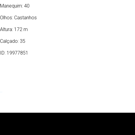
Manequim: 40
Olhos:
Castanhos
Altura: 172 m
Calçado: 35
ID: 19977851
20/12/1995