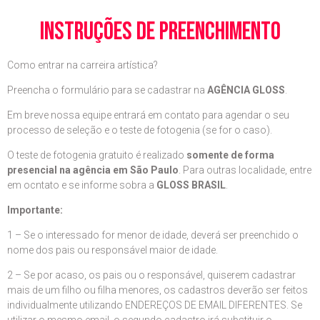
instruções de preenchimento
Como entrar na carreira artística?
Preencha o formulário para se cadastrar na
AGÊNCIA GLOSS
.
Em breve nossa equipe entrará em contato para agendar o seu
processo de seleção e o teste de fotogenia (se for o caso).
O teste de fotogenia gratuito é realizado
somente de forma
presencial na agência em São Paulo
. Para outras localidade, entre
em ocntato e se informe sobra a
GLOSS BRASIL
.
Importante:
1 – Se o interessado for menor de idade, deverá ser preenchido o
nome dos pais ou responsável maior de idade.
2 – Se por acaso, os pais ou o responsável, quiserem cadastrar
mais de um filho ou filha menores, os cadastros deverão ser feitos
individualmente utilizando ENDEREÇOS DE EMAIL DIFERENTES. Se
utilizar o mesmo email, o segundo cadastro irá substituir o