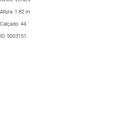
Altura: 1.82 m
Calçado: 44
ID: 5003151
04/12/1988