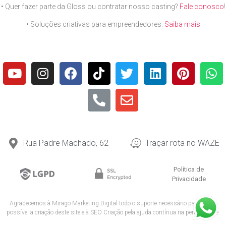
• Quer fazer parte da Gloss ou contratar nosso casting?
Fale conosco
!
• Soluções criativas para empreendedores.
Saiba mais
Rua Padre Machado, 62
Traçar rota no WAZE
Política de
Privacidade
Agradecemos à
Mirago Marketing Digital
todo o suporte necessário para tornar
possível a criação deste site e à
SEO Criação
pela ajuda contínua na performance.