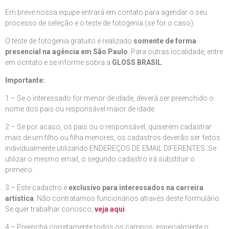
Em breve nossa equipe entrará em contato para agendar o seu
processo de seleção e o teste de fotogenia (se for o caso).
O teste de fotogenia gratuito é realizado
somente de forma
presencial na agência em São Paulo
. Para outras localidade, entre
em ocntato e se informe sobra a
GLOSS BRASIL
.
Importante:
1 – Se o interessado for menor de idade, deverá ser preenchido o
nome dos pais ou responsável maior de idade.
2 – Se por acaso, os pais ou o responsável, quiserem cadastrar
mais de um filho ou filha menores, os cadastros deverão ser feitos
individualmente utilizando ENDEREÇOS DE EMAIL DIFERENTES. Se
utilizar o mesmo email, o segundo cadastro irá substituir o
primeiro.
3 – Este cadastro é
exclusivo para interessados na carreira
artística
. Não contratamos funcionários através deste formulário.
Se quer trabalhar conosco,
veja aqui
.
4 – Preencha corretamente todos os campos, especialmente o