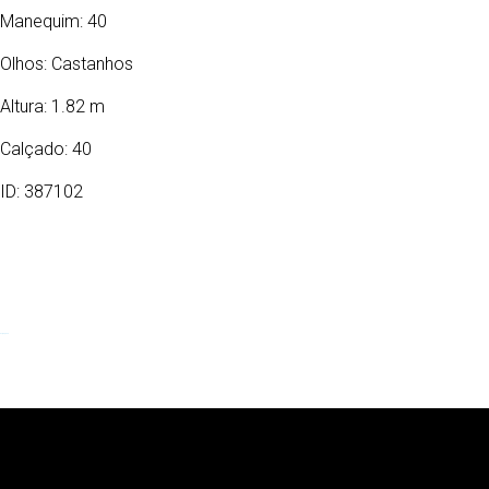
Manequim: 40
Olhos:
Castanhos
Altura: 1.82 m
Calçado: 40
ID: 387102
06/02/1989