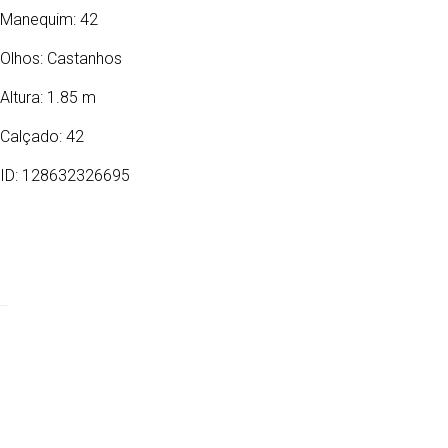
Manequim: 42
Olhos:
Castanhos
Altura: 1.85 m
Calçado: 42
ID: 128632326695
04/08/1999