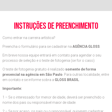
instruções de preenchimento
Como entrar na carreira artística?
Preencha o formulário para se cadastrar na
AGÊNCIA GLOSS
.
Em breve nossa equipe entrará em contato para agendar o seu
processo de seleção e o teste de fotogenia (se for o caso).
O teste de fotogenia gratuito é realizado
somente de forma
presencial na agência em São Paulo
. Para outras localidade, entre
em ocntato e se informe sobra a
GLOSS BRASIL
.
Importante:
1 – Se o interessado for menor de idade, deverá ser preenchido o
nome dos pais ou responsável maior de idade.
2 – Se por acaso, os pais ou o responsável, quiserem cadastrar