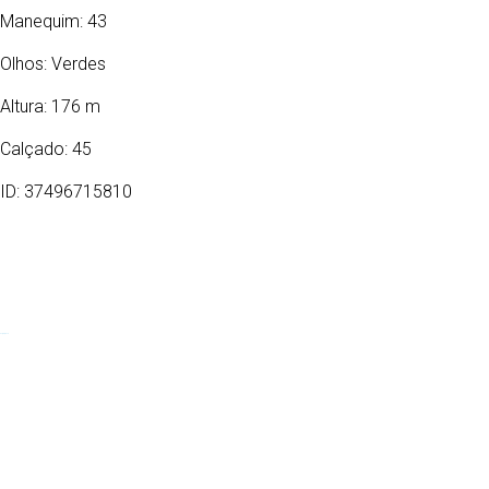
Manequim: 43
Olhos:
Verdes
Altura: 176 m
Calçado: 45
ID: 37496715810
26/03/2010