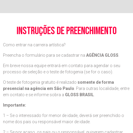
instruções de preenchimento
Como entrar na carreira artística?
Preencha o formulário para se cadastrar na
AGÊNCIA GLOSS
.
Em breve nossa equipe entrará em contato para agendar o seu
processo de seleção e o teste de fotogenia (se for o caso).
O teste de fotogenia gratuito é realizado
somente de forma
presencial na agência em São Paulo
. Para outras localidade, entre
em ocntato e se informe sobra a
GLOSS BRASIL
.
Importante:
1 – Se o interessado for menor de idade, deverá ser preenchido o
nome dos pais ou responsável maior de idade.
2 – Se por acaso, os pais ou o responsável, quiserem cadastrar