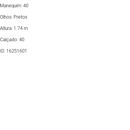
Manequim: 40
Olhos:
Pretos
Altura: 1.74 m
Calçado: 40
ID: 16251601
24/06/1996