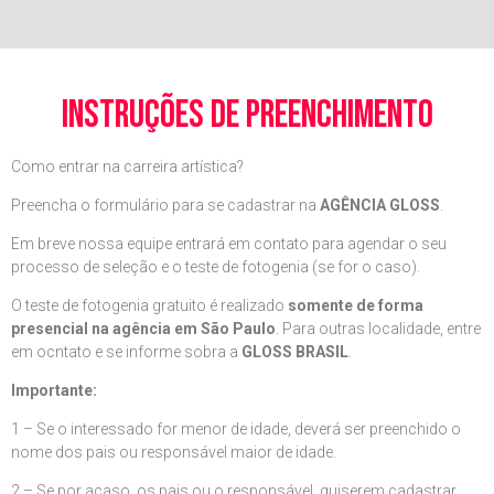
instruções de preenchimento
Como entrar na carreira artística?
Preencha o formulário para se cadastrar na
AGÊNCIA GLOSS
.
Em breve nossa equipe entrará em contato para agendar o seu
processo de seleção e o teste de fotogenia (se for o caso).
O teste de fotogenia gratuito é realizado
somente de forma
presencial na agência em São Paulo
. Para outras localidade, entre
em ocntato e se informe sobra a
GLOSS BRASIL
.
Importante:
1 – Se o interessado for menor de idade, deverá ser preenchido o
nome dos pais ou responsável maior de idade.
2 – Se por acaso, os pais ou o responsável, quiserem cadastrar