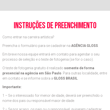
instruções de preenchimento
Como entrar na carreira artística?
Preencha o formulário para se cadastrar na
AGÊNCIA GLOSS
.
Em breve nossa equipe entrará em contato para agendar o seu
processo de seleção e o teste de fotogenia (se for o caso).
O teste de fotogenia gratuito é realizado
somente de forma
presencial na agência em São Paulo
. Para outras localidade, entre
em ocntato e se informe sobra a
GLOSS BRASIL
.
Importante:
1 – Se o interessado for menor de idade, deverá ser preenchido o
nome dos pais ou responsável maior de idade.
2 – Se por acaso, os pais ou o responsável, quiserem cadastrar