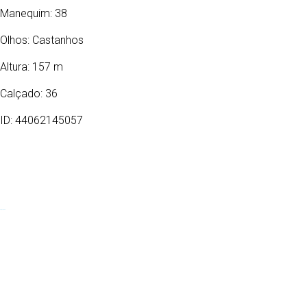
Manequim: 38
Olhos:
Castanhos
Altura: 157 m
Calçado: 36
ID: 44062145057
01/06/1993