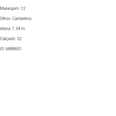
Manequim: 12
Olhos:
Castanhos
Altura: 1.34 m
Calçado: 32
ID: 6888601
30/07/2014