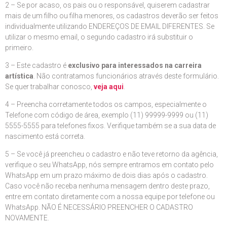
2 – Se por acaso, os pais ou o responsável, quiserem cadastrar
mais de um filho ou filha menores, os cadastros deverão ser feitos
individualmente utilizando ENDEREÇOS DE EMAIL DIFERENTES. Se
utilizar o mesmo email, o segundo cadastro irá substituir o
primeiro.
3 – Este cadastro é
exclusivo para interessados na carreira
artística
. Não contratamos funcionários através deste formulário.
Se quer trabalhar conosco,
veja aqui
.
4 – Preencha corretamente todos os campos, especialmente o
Telefone com código de área, exemplo (11) 99999-9999 ou (11)
5555-5555 para telefones fixos. Verifique também se a sua data de
nascimento está correta.
5 – Se você já preencheu o cadastro e não teve retorno da agência,
verifique o seu WhatsApp, nós sempre entramos em contato pelo
WhatsApp em um prazo máximo de dois dias após o cadastro.
Caso você não receba nenhuma mensagem dentro deste prazo,
entre em contato diretamente com a nossa equipe por telefone ou
WhatsApp. NÃO É NECESSÁRIO PREENCHER O CADASTRO
NOVAMENTE.