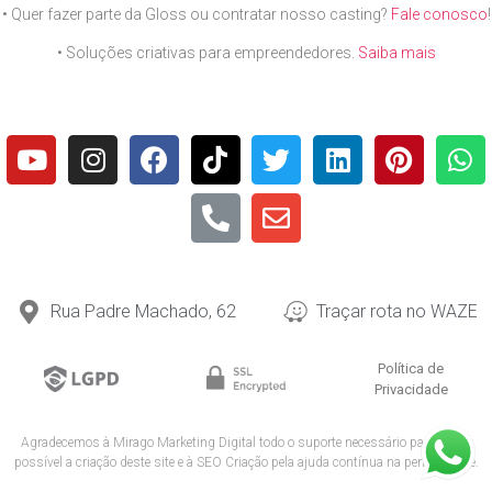
• Quer fazer parte da Gloss ou contratar nosso casting?
Fale conosco
!
• Soluções criativas para empreendedores.
Saiba mais
Rua Padre Machado, 62
Traçar rota no WAZE
Política de
Privacidade
Agradecemos à
Mirago Marketing Digital
todo o suporte necessário para tornar
possível a criação deste site e à
SEO Criação
pela ajuda contínua na performance.