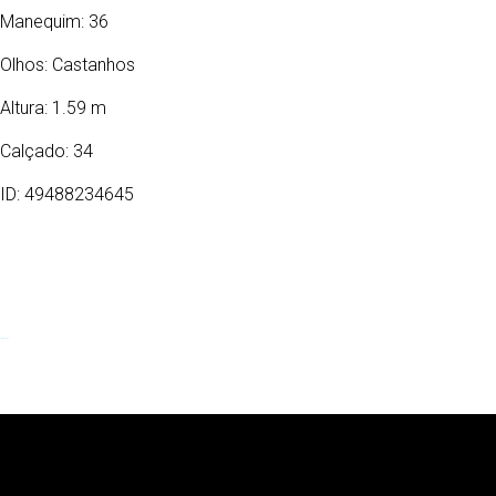
Manequim: 36
Olhos:
Castanhos
Altura: 1.59 m
Calçado: 34
ID: 49488234645
15/08/1999