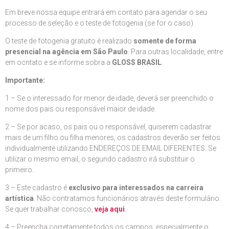
Em breve nossa equipe entrará em contato para agendar o seu
processo de seleção e o teste de fotogenia (se for o caso).
O teste de fotogenia gratuito é realizado
somente de forma
presencial na agência em São Paulo
. Para outras localidade, entre
em ocntato e se informe sobra a
GLOSS BRASIL
.
Importante:
1 – Se o interessado for menor de idade, deverá ser preenchido o
nome dos pais ou responsável maior de idade.
2 – Se por acaso, os pais ou o responsável, quiserem cadastrar
mais de um filho ou filha menores, os cadastros deverão ser feitos
individualmente utilizando ENDEREÇOS DE EMAIL DIFERENTES. Se
utilizar o mesmo email, o segundo cadastro irá substituir o
primeiro.
3 – Este cadastro é
exclusivo para interessados na carreira
artística
. Não contratamos funcionários através deste formulário.
Se quer trabalhar conosco,
veja aqui
.
4 – Preencha corretamente todos os campos, especialmente o