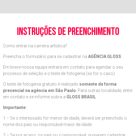
instruções de preenchimento
Como entrar na carreira artística?
Preencha o formulário para se cadastrar na
AGÊNCIA GLOSS
.
Em breve nossa equipe entrará em contato para agendar o seu
processo de seleção e o teste de fotogenia (se for o caso).
O teste de fotogenia gratuito é realizado
somente de forma
presencial na agência em São Paulo
. Para outras localidade, entre
em ocntato e se informe sobra a
GLOSS BRASIL
.
Importante:
1 – Se o interessado for menor de idade, deverá ser preenchido o
nome dos pais ou responsável maior de idade.
2 – Se por acaso, os pais ou o responsável, quiserem cadastrar