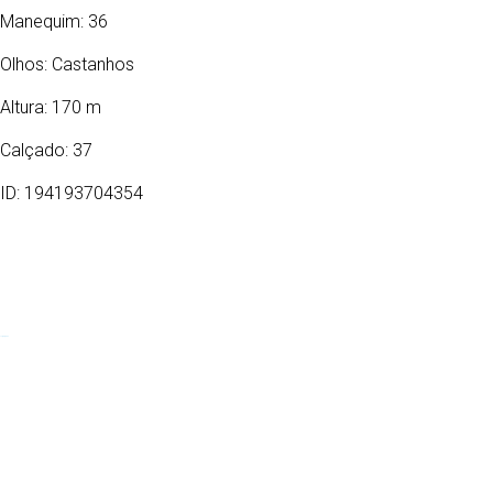
Manequim: 36
Olhos:
Castanhos
Altura: 170 m
Calçado: 37
ID: 194193704354
16/03/2008