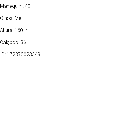
Manequim: 40
Olhos:
Mel
Altura: 160 m
Calçado: 36
ID: 172370023349
22/08/1979