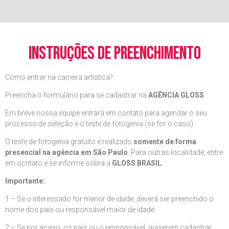
instruções de preenchimento
Como entrar na carreira artística?
Preencha o formulário para se cadastrar na
AGÊNCIA GLOSS
.
Em breve nossa equipe entrará em contato para agendar o seu
processo de seleção e o teste de fotogenia (se for o caso).
O teste de fotogenia gratuito é realizado
somente de forma
presencial na agência em São Paulo
. Para outras localidade, entre
em ocntato e se informe sobra a
GLOSS BRASIL
.
Importante:
1 – Se o interessado for menor de idade, deverá ser preenchido o
nome dos pais ou responsável maior de idade.
2 – Se por acaso, os pais ou o responsável, quiserem cadastrar