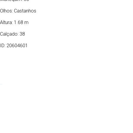
Olhos:
Castanhos
Altura: 1.68 m
Calçado: 38
ID: 20604601
24/04/2002