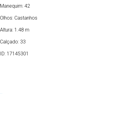
Manequim: 42
Olhos:
Castanhos
Altura: 1.48 m
Calçado: 33
ID: 17145301
29/05/1989