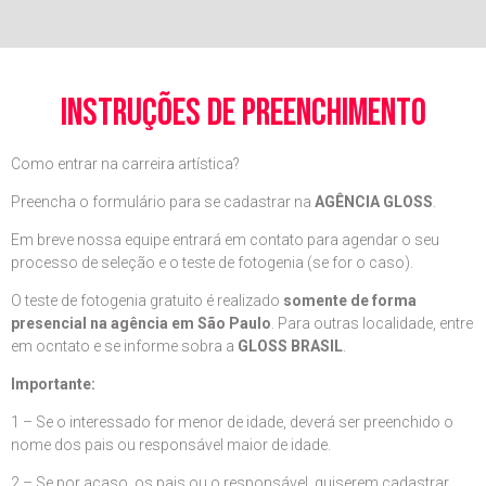
instruções de preenchimento
Como entrar na carreira artística?
Preencha o formulário para se cadastrar na
AGÊNCIA GLOSS
.
Em breve nossa equipe entrará em contato para agendar o seu
processo de seleção e o teste de fotogenia (se for o caso).
O teste de fotogenia gratuito é realizado
somente de forma
presencial na agência em São Paulo
. Para outras localidade, entre
em ocntato e se informe sobra a
GLOSS BRASIL
.
Importante:
1 – Se o interessado for menor de idade, deverá ser preenchido o
nome dos pais ou responsável maior de idade.
2 – Se por acaso, os pais ou o responsável, quiserem cadastrar