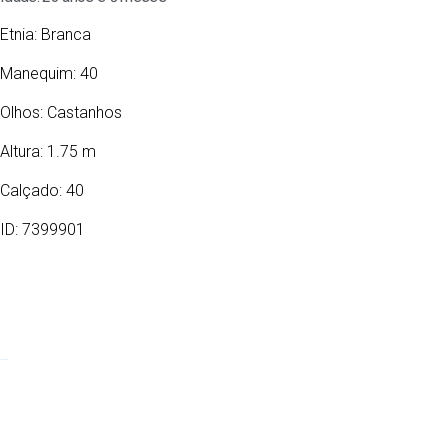
Etnia:
Branca
Manequim: 40
Olhos:
Castanhos
Altura: 1.75 m
Calçado: 40
ID: 7399901
11/01/2003