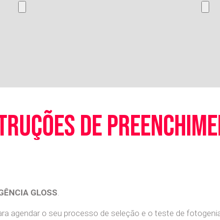
truções de preenchim
GÊNCIA GLOSS
.
a agendar o seu processo de seleção e o teste de fotogenia 