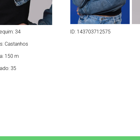
equim: 34
ID: 143703712575
s:
Castanhos
ra: 150 m
ado: 35