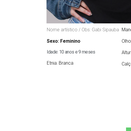
Nome artístico / Obs: Gabi Sipauba
Man
Sexo:
Feminino
Olho
Idade: 10 anos e 9 meses
Altu
Etnia:
Branca
Calç