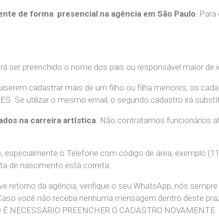
nte de forma presencial na agência em São Paulo
. Para
erá ser preenchido o nome dos pais ou responsável maior de i
uiserem cadastrar mais de um filho ou filha menores, os cada
e utilizar o mesmo email, o segundo cadastro irá substitui
ados na carreira artística
. Não contratamos funcionários at
 especialmente o Telefone com código de área, exemplo (11
ata de nascimento está correta.
teve retorno da agência, verifique o seu WhatsApp, nós sem
 Caso você não receba nenhuma mensagem dentro deste praz
. NÃO É NECESSÁRIO PREENCHER O CADASTRO NOVAMENTE.