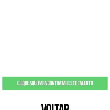
19/09/1991
Clique aqui para contratar este talento
VOLTAR