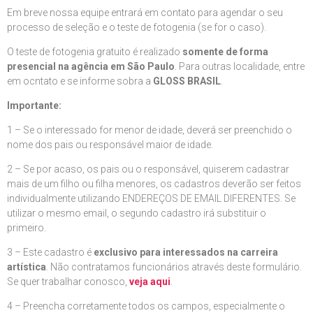
Em breve nossa equipe entrará em contato para agendar o seu
processo de seleção e o teste de fotogenia (se for o caso).
O teste de fotogenia gratuito é realizado
somente de forma
presencial na agência em São Paulo
. Para outras localidade, entre
em ocntato e se informe sobra a
GLOSS BRASIL
.
Importante:
1 – Se o interessado for menor de idade, deverá ser preenchido o
nome dos pais ou responsável maior de idade.
2 – Se por acaso, os pais ou o responsável, quiserem cadastrar
mais de um filho ou filha menores, os cadastros deverão ser feitos
individualmente utilizando ENDEREÇOS DE EMAIL DIFERENTES. Se
utilizar o mesmo email, o segundo cadastro irá substituir o
primeiro.
3 – Este cadastro é
exclusivo para interessados na carreira
artística
. Não contratamos funcionários através deste formulário.
Se quer trabalhar conosco,
veja aqui
.
4 – Preencha corretamente todos os campos, especialmente o